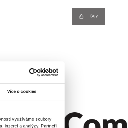
Buy
Více o cookies
yle.
Comf
ěvnosti využíváme soubory
, inzerci a analýzy. Partneři