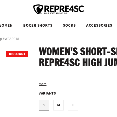
WOMEN
BOXER SHORTS
SOCKS
ACCESSORIES
mp #WEARE18
WOMEN'S SHORT-S
DISCOUNT
REPRE4SC HIGH J
--
More
VARIANTS
M
L
S