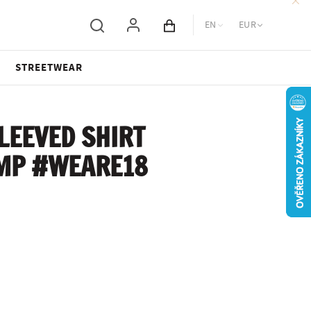
EN
EUR
Cart total
STREETWEAR
LEEVED SHIRT
UMP #WEARE18