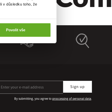
li v důsledku toho, že
Povolit vše
gn up for our newsletter subscription
Sign up
By submitting, you agree to
proccessing of personal data
.