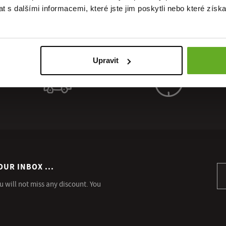
 s dalšími informacemi, které jste jim poskytli nebo které získa
Upravit
OUR INBOX ...
Si
u will not miss any discount. You