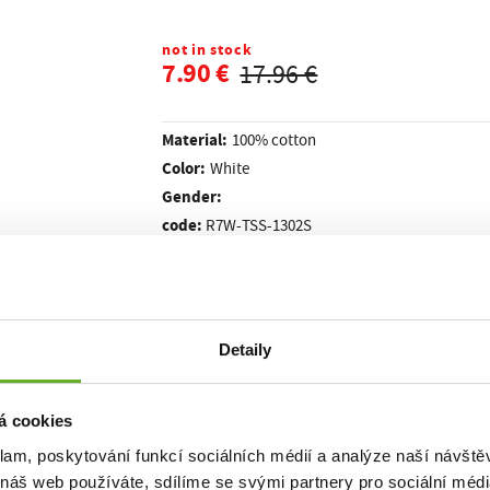
not in stock
7.90 €
17.96 €
Material:
100% cotton
Color:
White
Gender:
code:
R7W-TSS-1302S
Detaily
ality. St
á cookies
klam, poskytování funkcí sociálních médií a analýze naší návšt
 náš web používáte, sdílíme se svými partnery pro sociální média