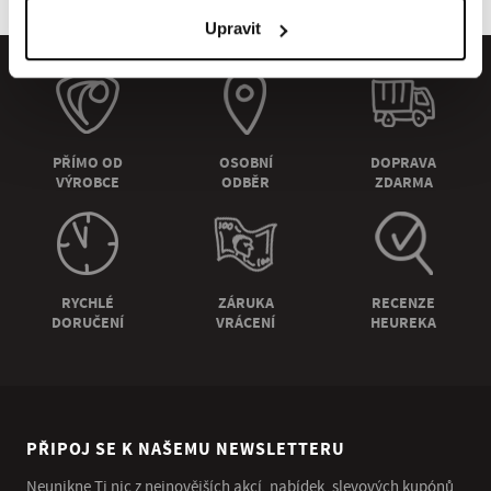
Upravit
PŘÍMO OD
OSOBNÍ
DOPRAVA
VÝROBCE
ODBĚR
ZDARMA
RYCHLÉ
ZÁRUKA
RECENZE
DORUČENÍ
VRÁCENÍ
HEUREKA
PŘIPOJ SE K NAŠEMU NEWSLETTERU
Neunikne Ti nic z nejnovějších akcí, nabídek, slevových kupónů,