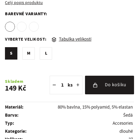
Celý popis produktu
BAREVNÉ VARIANTY:
VYBERTE VELIKOST:
Tabulka velikostí
S
M
L
Snížit množství
Počet kusů
Zvýšit množství
Skladem
−
+
ks
Do košíku
149 Kč
Materiál:
80% bavlna, 15% polyamid, 5% elastan
Barva:
Šedá
Typ:
Accesories
Kategorie:
dlouhé