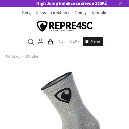
High Jump kolekce se slevou 150Kč
Blog
O nás
Lookbook
Family
Kontakt
Menu
CZ
CZK
Obsah košíku
Ponožky
/
Dlouhé