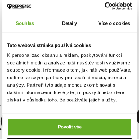
Vyrábí česká značka Repre4sc a použity jsou ryze české materiály.
Souhlas
Detaily
Více o cookies
Tento produkt zatím nikdo nehodnotil.
Tato webová stránka používá cookies
Pro přidání recenze je nutné se přihlásit.
K personalizaci obsahu a reklam, poskytování funkcí
sociálních médií a analýze naší návštěvnosti využíváme
soubory cookie. Informace o tom, jak náš web používáte,
Ohodnotit produkt
sdílíme se svými partnery pro sociální média, inzerci a
analýzy. Partneři tyto údaje mohou zkombinovat s
dalšími informacemi, které jste jim poskytli nebo které
omfort. Kv
získali v důsledku toho, že používáte jejich služby.
Povolit vše