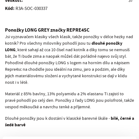
Velikost:
37
Kód:
R3A-SOC-030337
Ponožky
LONG GREY
značky
REPRE4SC
Jsi vyznavačem klasiky všech klasik, takže ponožky v délce hezky nad
dlouhé ponožky
kotník? Pro všechny milovníky pohodlí jsou tu
LONG
, které sahají až cca 10 čísel nad kotník a díky tomu se nemusíš
bát, že Ti bude zima a naopak můžeš dát pořádně najevo svůj styl.
Pohodlné dlouhé ponožky LONG s logem na horním dílu a nápisem
Repre4sc na chodidle jsou ideální na zimu, jaro a podzim, ale díky
jejich materiálovému složení a vychytané konstrukci se dají v klidu
nosit i v létě.
Materiál z 85% bavlny, 13% polyamidu a 2% elastanu Ti zajistí to
pravé pohodlí po celý den. Ponožky z řady LONG jsou polofroté, takže
vespod měkoučké a navrchu tenké a příjemné.
bílé, černé a
Dlouhé ponožky jsou k dostání v klasické barevné škále -
šedé barvě