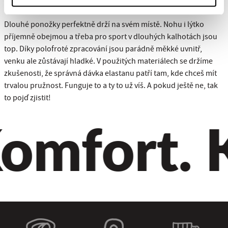
Dlouhé ponožky perfektně drží na svém místě. Nohu i lýtko
příjemně obejmou a třeba pro sport v dlouhých kalhotách jsou
top. Díky polofroté zpracování jsou parádně měkké uvnitř,
venku ale zůstávají hladké. V použitých materiálech se držíme
zkušenosti, že správná dávka elastanu patří tam, kde chceš mít
trvalou pružnost. Funguje to a ty to už víš. A pokud ještě ne, tak
to pojď zjistit!
omfort. Kv