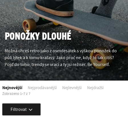
PONOŽKY DLOUHÉ
Možná chceš retro jako z osmdesátek s výškou ponožek do
půli lýtek a k tomu kraťasy. Jako proč ne, když to tak cítíš?
Pojď do toho, trendy se vrací a ty jsi režisér. Be Yourself.
Nejnovější
Nejprodávanější
Nejlevnější
Nejdražší
Zobrazeno 1–7 z 7
Filtrovat