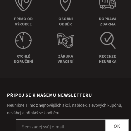
PŘÍMO OD
OSOBNÍ
DOPRAVA
VÝROBCE
ODBĚR
ZDARMA
RYCHLÉ
ZÁRUKA
RECENZE
DORUČENÍ
VRÁCENÍ
HEUREKA
PŘIPOJ SE K NAŠEMU NEWSLETTERU
Neunikne Ti nic z nejnovějších akcí, nabídek, slevových kupónů,
neváhej a přihláš se k odběru..
Přihlásit se k odběru newsletteru
OK