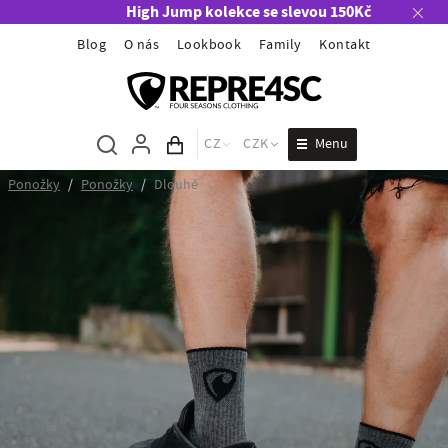
High Jump kolekce se slevou 150Kč
Blog
O nás
Lookbook
Family
Kontakt
Menu
CZ
CZK
Obsah košíku
Ponožky
/
Ponožky
/
Dlouhé