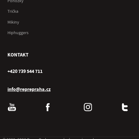
Ponožky
Trička
Mikiny
Hiphuggers
KONTAKT
+420 739 544 711
Po–Pá (10–17 hod.)
info@reprepraha.cz