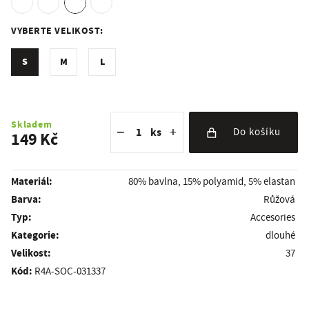
VYBERTE VELIKOST:
S
M
L
Snížit množství
Počet kusů
Zvýšit množství
Skladem
−
+
ks
Do košíku
149 Kč
Materiál:
80% bavlna, 15% polyamid, 5% elastan
Barva:
Růžová
Typ:
Accesories
Kategorie:
dlouhé
Velikost:
37
Kód:
R4A-SOC-031337