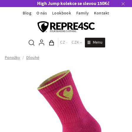
High Jump kolekce se slevou 150Kč
Blog
O nás
Lookbook
Family
Kontakt
Menu
CZ
CZK
Obsah košíku
Ponožky
/
Dlouhé