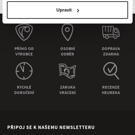
Upravit
PŘÍMO OD
OSOBNÍ
DOPRAVA
VÝROBCE
ODBĚR
ZDARMA
RYCHLÉ
ZÁRUKA
RECENZE
DORUČENÍ
VRÁCENÍ
HEUREKA
PŘIPOJ SE K NAŠEMU NEWSLETTERU