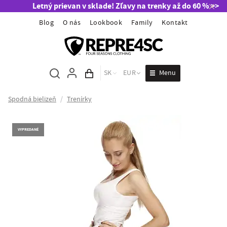
Letný prievan v sklade! Zľavy na trenky až do 60 % >>
Blog
O nás
Lookbook
Family
Kontakt
Menu
SK
EUR
Obsah košíka
Spodná bielizeň
/
Trenírky
VYPREDANÉ