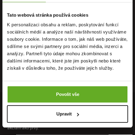
Tato webová stránka používá cookies
K personalizaci obsahu a reklam, poskytování funkcí
PRIAMO OD
OSOBNÝ
DOPRAVA
sociálních médií a analýze naší návštěvnosti využíváme
VÝROBCU
ODBER
ZADARMO
soubory cookie. Informace o tom, jak náš web používáte,
sdílíme se svými partnery pro sociální média, inzerci a
analýzy. Partneři tyto údaje mohou zkombinovat s
dalšími informacemi, které jste jim poskytli nebo které
získali v důsledku toho, že používáte jejich služby.
RÝCHLE
ZÁRUKA
RECENZIE
DORUČENIE
VRÁTENIA
HEUREKA
Povolit vše
PRIPOJTE SA K NÁŠMU NEWSLETTERU
Upravit
Získajte prístup ku všetkým novým kolekciám a špeciálnym
akciám ako prvý.