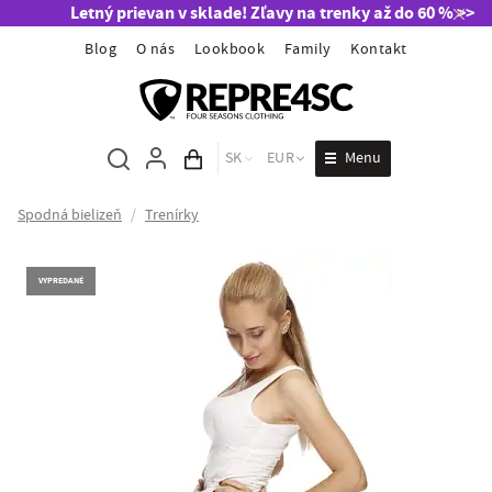
Letný prievan v sklade! Zľavy na trenky až do 60 % >>
Blog
O nás
Lookbook
Family
Kontakt
Menu
SK
EUR
Obsah košíka
Spodná bielizeň
/
Trenírky
VYPREDANÉ