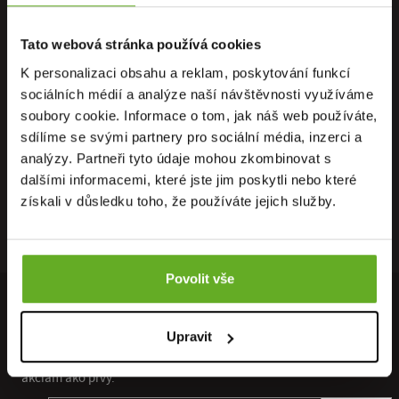
Tato webová stránka používá cookies
K personalizaci obsahu a reklam, poskytování funkcí
PRIAMO OD
OSOBNÝ
DOPRAVA
sociálních médií a analýze naší návštěvnosti využíváme
VÝROBCU
ODBER
ZADARMO
soubory cookie. Informace o tom, jak náš web používáte,
sdílíme se svými partnery pro sociální média, inzerci a
analýzy. Partneři tyto údaje mohou zkombinovat s
dalšími informacemi, které jste jim poskytli nebo které
získali v důsledku toho, že používáte jejich služby.
RÝCHLE
ZÁRUKA
RECENZIE
DORUČENIE
VRÁTENIA
HEUREKA
Povolit vše
PRIPOJTE SA K NÁŠMU NEWSLETTERU
Upravit
Získajte prístup ku všetkým novým kolekciám a špeciálnym
akciám ako prvý.