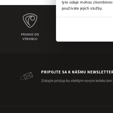
tyto údaje mohou zkombinovat
používáte jejich služby.
PRIAMO OD
OSOBNÝ
VÝROBCU
ODBER
PRIPOJTE SA K NÁŠMU NEWSLETTE
Získajte prístup ku všetkým novým kolekciám