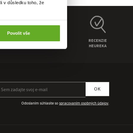
li v důsledku toho, že
Povolit vše
ZÁRUKA
RECENZIE
VRÁTENIA
HEUREKA
ihlásiť sa k odberu newslettera
OK
Odoslaním súhlasíte so
spracovaním osobných údajov
.