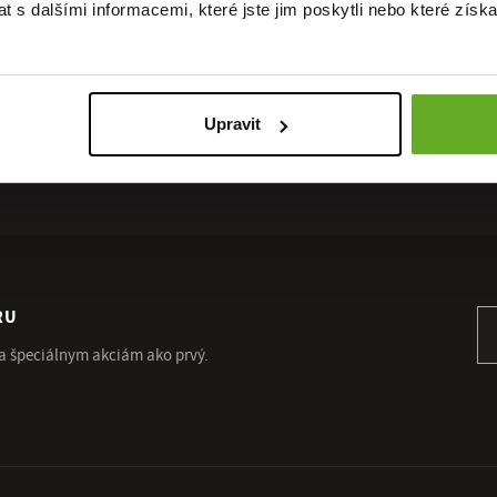
 s dalšími informacemi, které jste jim poskytli nebo které získa
Upravit
DOPRAVA
RÝCHLE
ZADARMO
DORUČENIE
RU
Pr
 a špeciálnym akciám ako prvý.