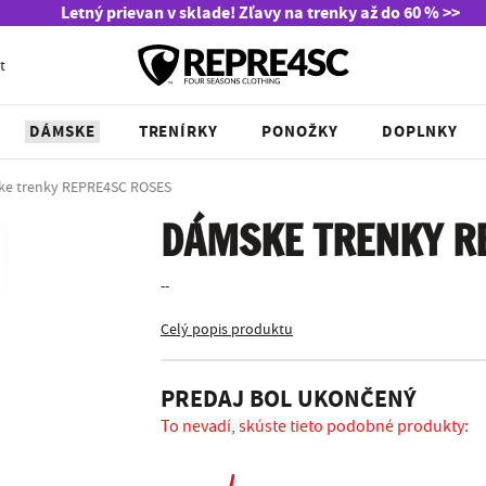
Letný prievan v sklade! Zľavy na trenky až do 60 % >>
t
DÁMSKE
TRENÍRKY
PONOŽKY
DOPLNKY
e trenky REPRE4SC ROSES
DÁMSKE TRENKY R
--
Celý popis produktu
PREDAJ BOL UKONČENÝ
To nevadí, skúste tieto podobné produkty: