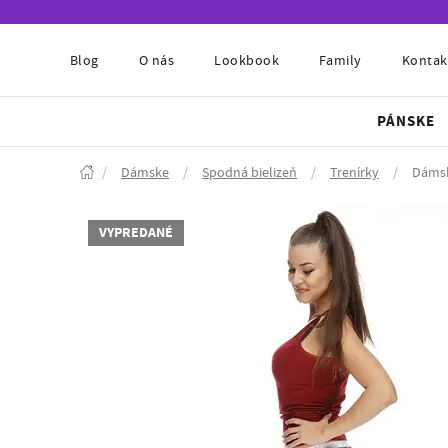
Blog
O nás
Lookbook
Family
Kontak
PÁNSKE
/
Dámske
/
Spodná bielizeň
/
Trenírky
/
Dámsk
VYPREDANÉ