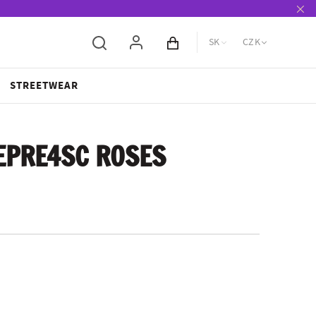
SK
CZK
Obsah košíka
STREETWEAR
EPRE4SC ROSES