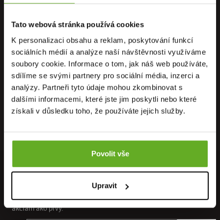
Tato webová stránka používá cookies
K personalizaci obsahu a reklam, poskytování funkcí
PRIAMO OD
OSOBNÝ
DOPRAVA
sociálních médií a analýze naší návštěvnosti využíváme
VÝROBCU
ODBER
ZADARMO
soubory cookie. Informace o tom, jak náš web používáte,
sdílíme se svými partnery pro sociální média, inzerci a
analýzy. Partneři tyto údaje mohou zkombinovat s
dalšími informacemi, které jste jim poskytli nebo které
získali v důsledku toho, že používáte jejich služby.
RÝCHLE
ZÁRUKA
RECENZIE
DORUČENIE
VRÁTENIA
HEUREKA
Povolit vše
PRIPOJTE SA K NÁŠMU NEWSLETTERU
Upravit
Získajte prístup ku všetkým novým kolekciám a špeciálnym
akciám ako prvý.