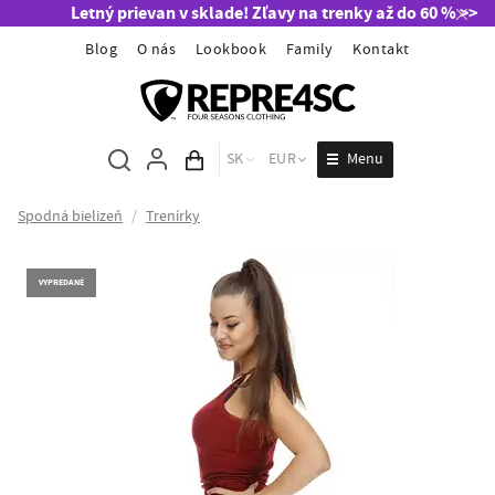
Letný prievan v sklade! Zľavy na trenky až do 60 % >>
Blog
O nás
Lookbook
Family
Kontakt
Menu
SK
EUR
Obsah košíka
Spodná bielizeň
/
Trenírky
VYPREDANÉ