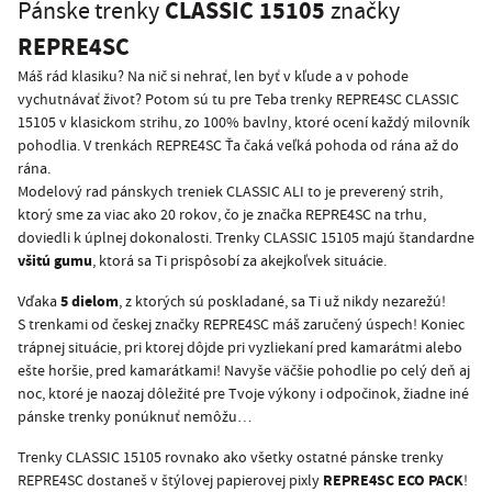
CLASSIC 15105
Pánske trenky
značky
REPRE4SC
Máš rád klasiku? Na nič si nehrať, len byť v kľude a v pohode
vychutnávať život? Potom sú tu pre Teba trenky REPRE4SC CLASSIC
15105 v klasickom strihu, zo 100% bavlny, ktoré ocení každý milovník
pohodlia. V trenkách REPRE4SC Ťa čaká veľká pohoda od rána až do
rána.
Modelový rad pánskych treniek CLASSIC ALI to je preverený strih,
ktorý sme za viac ako 20 rokov, čo je značka REPRE4SC na trhu,
doviedli k úplnej dokonalosti. Trenky CLASSIC 15105 majú štandardne
všitú gumu
, ktorá sa Ti prispôsobí za akejkoľvek situácie.
5 dielom
Vďaka
, z ktorých sú poskladané, sa Ti už nikdy nezarežú!
S trenkami od českej značky REPRE4SC máš zaručený úspech! Koniec
trápnej situácie, pri ktorej dôjde pri vyzliekaní pred kamarátmi alebo
ešte horšie, pred kamarátkami! Navyše väčšie pohodlie po celý deň aj
noc, ktoré je naozaj dôležité pre Tvoje výkony i odpočinok, žiadne iné
pánske trenky ponúknuť nemôžu…
Trenky CLASSIC 15105 rovnako ako všetky ostatné pánske trenky
REPRE4SC ECO PACK
REPRE4SC dostaneš v štýlovej papierovej pixly
!