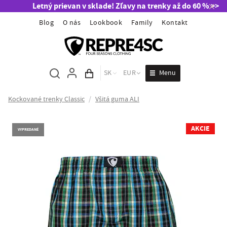
Letný prievan v sklade! Zľavy na trenky až do 60 % >>
Blog
O nás
Lookbook
Family
Kontakt
Menu
SK
EUR
Obsah košíka
Kockované trenky Classic
/
Všitá guma ALI
AKCIE
VYPREDANÉ