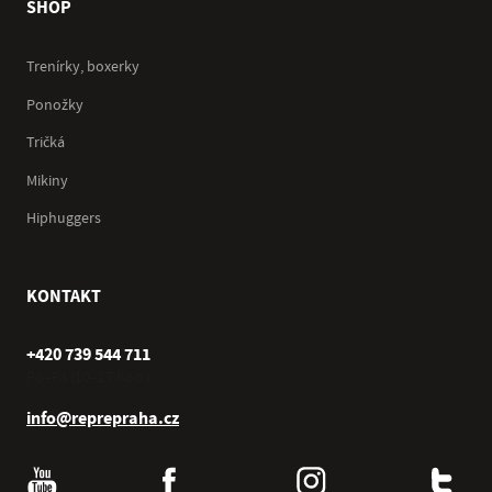
SHOP
Trenírky, boxerky
Ponožky
Tričká
Mikiny
Hiphuggers
KONTAKT
+420 739 544 711
Po–Pá (10–17 hod.)
info@reprepraha.cz