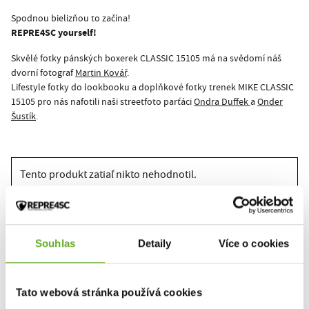
Spodnou bielizňou to začína!
REPRE4SC yourself!
Skvělé fotky pánských boxerek CLASSIC 15105 má na svědomí náš
dvorní fotograf
Martin Kovář
.
Lifestyle fotky do lookbooku a doplňkové fotky trenek MIKE CLASSIC
15105 pro nás nafotili naši streetfoto parťáci
Ondra Duffek
a
Onder
Šustík
.
Tento produkt zatiaľ nikto nehodnotil.
Pre pridanie recenzie je nutné sa prihlásiť.
Souhlas
Detaily
Více o cookies
Ohodnotiť produkt
Tato webová stránka používá cookies