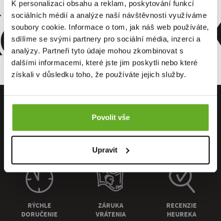
omfort. Kv
K personalizaci obsahu a reklam, poskytování funkcí
sociálních médií a analýze naší návštěvnosti využíváme
soubory cookie. Informace o tom, jak náš web používáte,
sdílíme se svými partnery pro sociální média, inzerci a
analýzy. Partneři tyto údaje mohou zkombinovat s
dalšími informacemi, které jste jim poskytli nebo které
získali v důsledku toho, že používáte jejich služby.
Povolit vše
PRIAMO OD
OSOBNÝ
DOPRAVA
Upravit
VÝROBCU
ODBER
ZADARMO
RÝCHLE
ZÁRUKA
RECENZIE
DORUČENIE
VRÁTENIA
HEUREKA