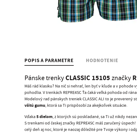
POPIS A PARAMETRE
HODNOTENIE
CLASSIC 15105
R
Pánske trenky
značky
Máš rád klasiku? Na nič si nehrať, len byť v kľude a v pohod
pohodlia. V trenkách REPRE4SC Ťa čaká veľká pohoda od rána 
Modelový rad pánskych treniek CLASSIC ALI to je preverený st
všitú gumu
, ktorá sa Ti prispôsobí za akejkoľvek situácie.
5 dielom
Vďaka
, z ktorých sú poskladané, sa Ti už nikdy nezar
S trenkami od českej značky REPRE4SC máš zaručený úspech! Ko
celý deň aj noc, ktoré je naozaj dôležité pre Tvoje výkony i