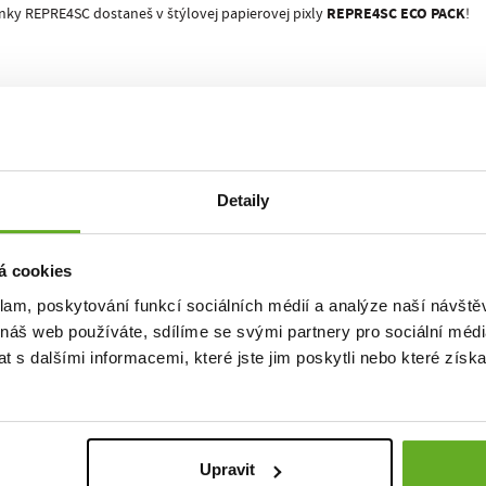
REPRE4SC ECO PACK
nky REPRE4SC dostaneš v štýlovej papierovej pixly
!
náš dvorní fotograf
Martin Kovář
.
ASSIC 15105 pro nás nafotili naši streetfoto parťáci
Ondra Duffek
a
Onder Š
alita. Št
Detaily
á cookies
klam, poskytování funkcí sociálních médií a analýze naší návšt
 náš web používáte, sdílíme se svými partnery pro sociální média
 s dalšími informacemi, které jste jim poskytli nebo které získa
Upravit