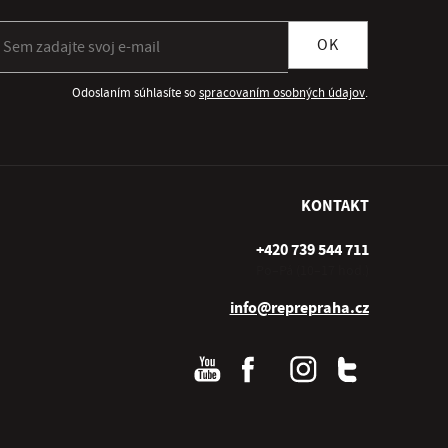
ihlásiť sa k odberu newslettera
OK
Odoslaním súhlasíte so
spracovaním osobných údajov
.
KONTAKT
+420 739 544 711
Po–Pá (10–17 hod.)
info@reprepraha.cz