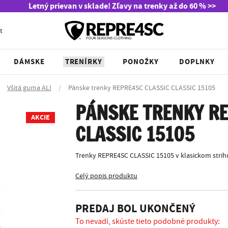
Letný prievan v sklade! Zľavy na trenky až do 60 % >>
t
DÁMSKE
TRENÍRKY
PONOŽKY
DOPLNKY
Všitá guma ALI
/
Pánske trenky REPRE4SC CLASSIC CLASSIC 15105
PÁNSKE TRENKY RE
AKCIE
CLASSIC 15105
Trenky REPRE4SC CLASSIC 15105 v klasickom strihu
Celý popis produktu
PREDAJ BOL UKONČENÝ
To nevadí, skúste tieto podobné produkty: