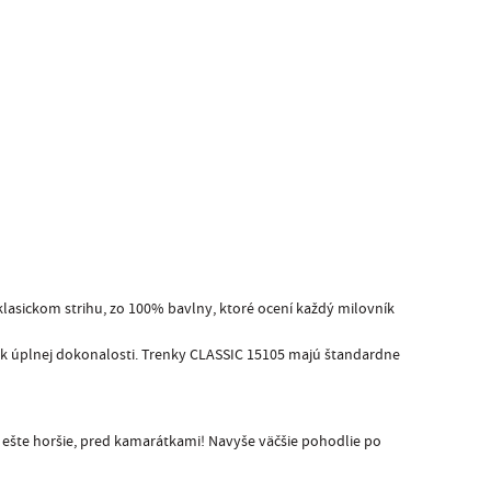
klasickom strihu, zo 100% bavlny, ktoré ocení každý milovník
li k úplnej dokonalosti. Trenky CLASSIC 15105 majú štandardne
o ešte horšie, pred kamarátkami! Navyše väčšie pohodlie po