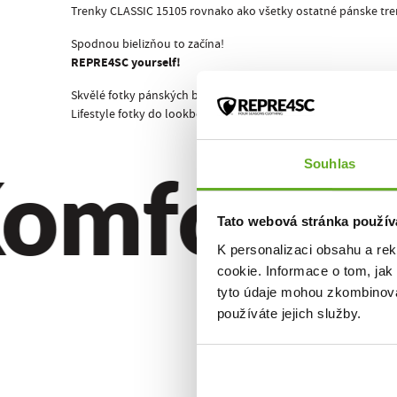
Trenky CLASSIC 15105 rovnako ako všetky ostatné pánske tre
Spodnou bielizňou to začína!
REPRE4SC yourself!
Skvělé fotky pánských boxerek CLASSIC 15105 má na svědomí 
Lifestyle fotky do lookbooku a doplňkové fotky trenek MIKE CL
omfort. Kv
Souhlas
Tato webová stránka použív
K personalizaci obsahu a re
cookie. Informace o tom, jak
tyto údaje mohou zkombinovat
používáte jejich služby.