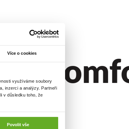
ustík
.
ýl.
Komfor
Více o cookies
ěvnosti využíváme soubory
, inzerci a analýzy. Partneři
li v důsledku toho, že
Povolit vše