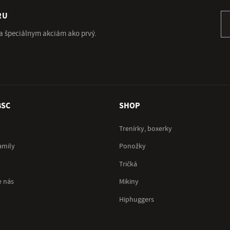
RU
Pr
 a špeciálnym akciám ako prvý.
4SC
SHOP
Trenírky, boxerky
amily
Ponožky
Tričká
e nás
Mikiny
Hiphuggers