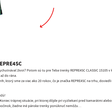
EPRE4SC
e vychutnávať život? Potom sú tu pre Teba trenky REPRE4SC CLASSIC 15105 v 
až do rána.
rih, ktorý sme za viac ako 20 rokov, čo je značka REPRE4SC na trhu, dovied
ežú!
niec trápnej situácie, pri ktorej dôjde pri vyzliekaní pred kamarátmi aleb
 odpočinok, žiadne iné pánske trenky ponúknuť nemôžu…