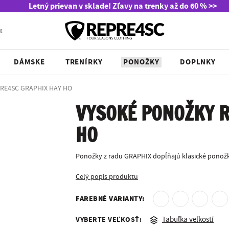
Letný prievan v sklade! Zľavy na trenky až do 60 % >>
t
DÁMSKE
TRENÍRKY
PONOŽKY
DOPLNKY
PRE4SC GRAPHIX HAY HO
VYSOKÉ PONOŽKY R
HO
Ponožky z radu GRAPHIX dopĺňajú klasické ponožk
Celý popis produktu
FAREBNÉ VARIANTY:
VYBERTE VEĽKOSŤ:
Tabuľka veľkostí