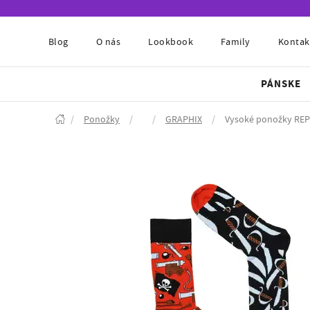
Blog
O nás
Lookbook
Family
Kontak
PÁNSKE
/
Ponožky
/
/
GRAPHIX
/
Vysoké ponožky RE