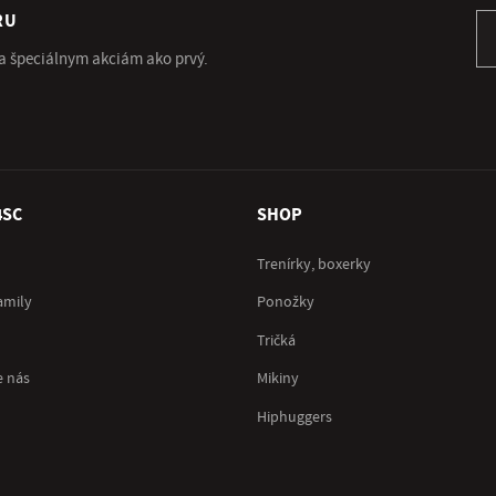
RU
Pr
 a špeciálnym akciám ako prvý.
4SC
SHOP
Trenírky, boxerky
amily
Ponožky
Tričká
e nás
Mikiny
Hiphuggers