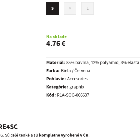
S
M
L
Na sklade
4.76 €
Materiál:
85% bavlna, 12% polyamid, 3% elasta
Farba:
Biela / Červená
Pohlavie:
Accesories
kategórie:
graphix
Kód:
R1A-SOC-066637
RE4SC
kompletne vyrobené v ČR
. Sú celé tenké a sú
.