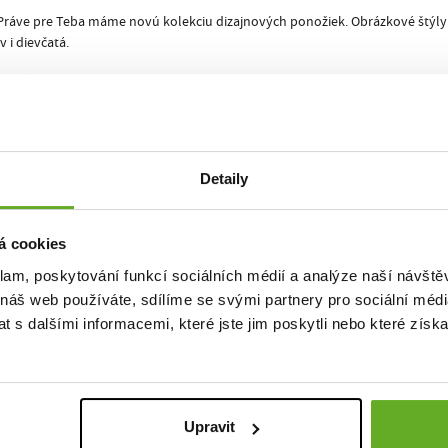
Práve pre Teba máme novú kolekciu dizajnových ponožiek. Obrázkové štýly
i dievčatá.
adneš!
alita. Št
Detaily
á cookies
klam, poskytování funkcí sociálních médií a analýze naší návšt
 náš web používáte, sdílíme se svými partnery pro sociální média
 s dalšími informacemi, které jste jim poskytli nebo které získa
Upravit