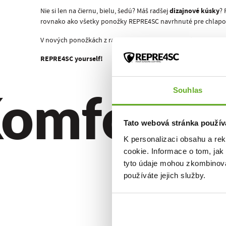
dizajnové kúsky
Nie si len na čiernu, bielu, šedú? Máš radšej
? 
rovnako ako všetky ponožky REPRE4SC navrhnuté pre chlapov 
V nových ponožkách z radu GRAPHIX rozhodne v dave nezap
REPRE4SC yourself!
omfort. Kv
Souhlas
Tato webová stránka použív
K personalizaci obsahu a re
cookie. Informace o tom, jak
tyto údaje mohou zkombinovat
používáte jejich služby.