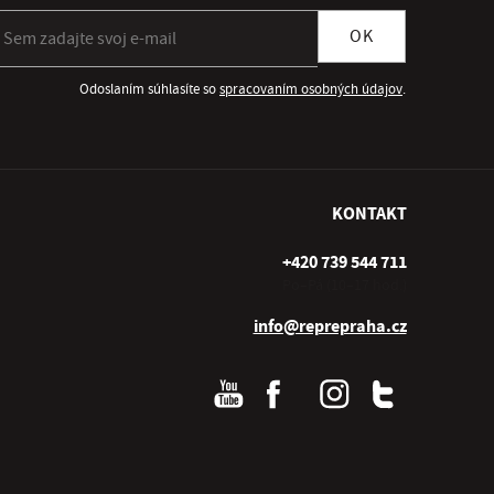
ihlásiť sa k odberu newslettera
OK
Odoslaním súhlasíte so
spracovaním osobných údajov
.
KONTAKT
+420 739 544 711
Po–Pá (10–17 hod.)
info@reprepraha.cz