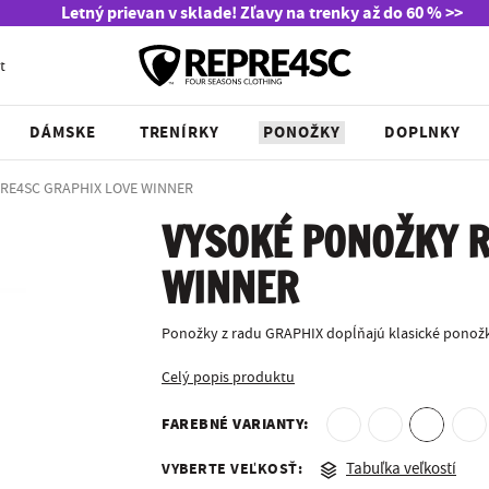
Letný prievan v sklade! Zľavy na trenky až do 60 % >>
t
DÁMSKE
TRENÍRKY
PONOŽKY
DOPLNKY
PRE4SC GRAPHIX LOVE WINNER
VYSOKÉ PONOŽKY R
WINNER
Ponožky z radu GRAPHIX dopĺňajú klasické ponožk
Celý popis produktu
FAREBNÉ VARIANTY:
VYBERTE VEĽKOSŤ:
Tabuľka veľkostí