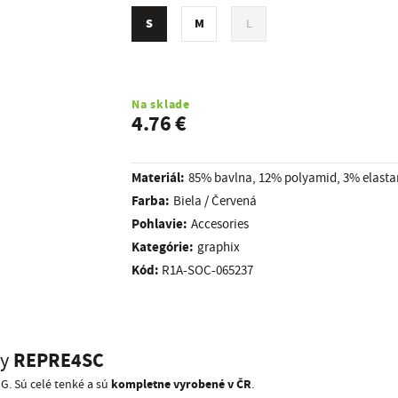
S
M
L
Na sklade
4.76 €
Materiál:
85% bavlna, 12% polyamid, 3% elasta
Farba:
Biela / Červená
Pohlavie:
Accesories
kategórie:
graphix
Kód:
R1A-SOC-065237
REPRE4SC
y
kompletne vyrobené v ČR
. Sú celé tenké a sú
.