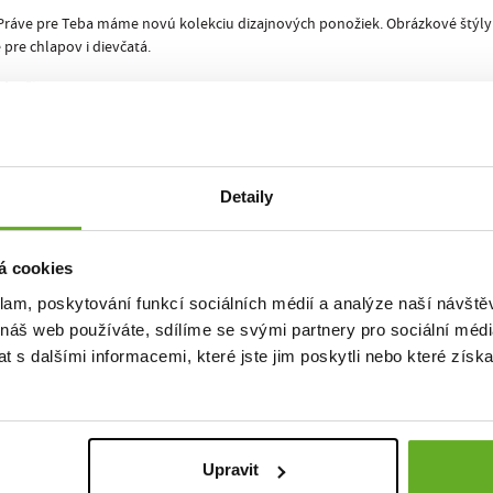
Práve pre Teba máme novú kolekciu dizajnových ponožiek. Obrázkové štýly
re chlapov i dievčatá.
adneš!
alita. Št
Detaily
á cookies
klam, poskytování funkcí sociálních médií a analýze naší návšt
 náš web používáte, sdílíme se svými partnery pro sociální média
 s dalšími informacemi, které jste jim poskytli nebo které získa
Upravit