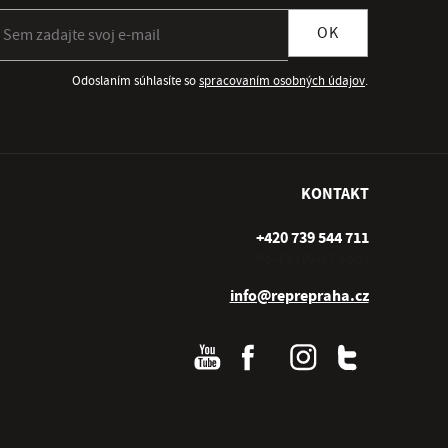
ihlásiť sa k odberu newslettera
OK
Odoslaním súhlasíte so
spracovaním osobných údajov
.
KONTAKT
+420 739 544 711
Po–Pá (10–17 hod.)
info@reprepraha.cz