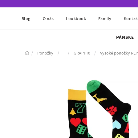
Blog
O nás
Lookbook
Family
Kontak
PÁNSKE
/
Ponožky
/
/
GRAPHIX
/
Vysoké ponožky RE