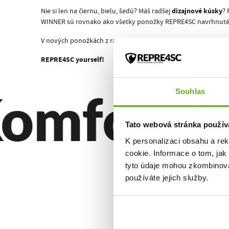
dizajnové kúsky
Nie si len na čiernu, bielu, šedú? Máš radšej
? 
WINNER sú rovnako ako všetky ponožky REPRE4SC navrhnuté p
V nových ponožkách z radu GRAPHIX rozhodne v dave nezap
REPRE4SC yourself!
omfort. Kv
Souhlas
Tato webová stránka použív
K personalizaci obsahu a re
cookie. Informace o tom, jak
tyto údaje mohou zkombinovat
používáte jejich služby.