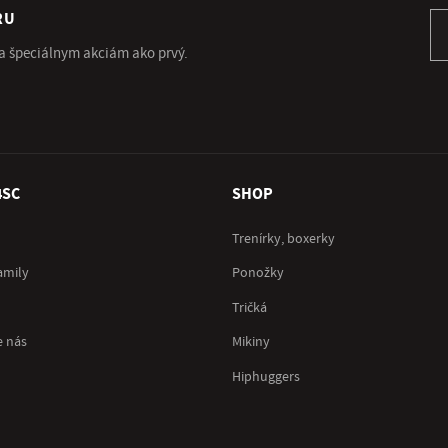
RU
Pr
 a špeciálnym akciám ako prvý.
4SC
SHOP
Trenírky, boxerky
amily
Ponožky
Tričká
e nás
Mikiny
Hiphuggers