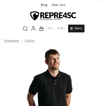
Blog
Über uns
Menü
DE
EUR
Inhalt des Wagens
Streetwear
/
T-shirts