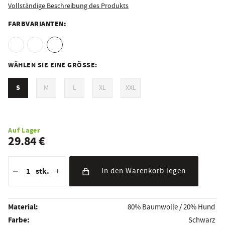
Vollständige Beschreibung des Produkts
FARBVARIANTEN:
WÄHLEN SIE EINE GRÖSSE:
S
M
L
XL
XXL
Auf Lager
29.84 €
Reduzierung der Menge
Anzahl der Stücke
Erhöhung der Menge
−
+
stk.
In den Warenkorb legen
Material:
80% Baumwolle / 20% Hund
Farbe:
Schwarz