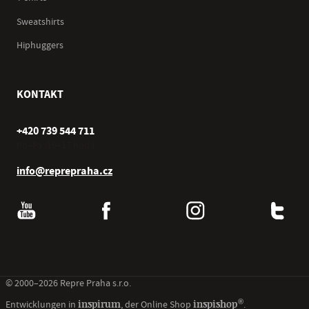
Sweatshirts
Hiphuggers
KONTAKT
+420 739 544 711
Po–Pá (10–17 hod.)
info@reprepraha.cz
© 2000–2026 Repre Praha s.r.o.
®
inspirum
inspishop
Entwicklungen in
, der Online Shop
.