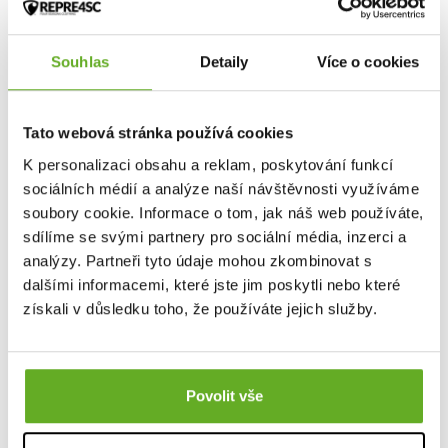
knoflíků
Zvol pohodlí a styl, zvol polo COLLAR a soustřeď se naplno už jen na
svou práci nebo zábavu :)
Souhlas
Detaily
Více o cookies
Tato webová stránka používá cookies
Skvělé fotky pola COLLAR má na svědomí náš dvorní fotograf
Onder
Šustík
.
K personalizaci obsahu a reklam, poskytování funkcí
sociálních médií a analýze naší návštěvnosti využíváme
soubory cookie. Informace o tom, jak náš web používáte,
Pohodlí a styl!
sdílíme se svými partnery pro sociální média, inzerci a
analýzy. Partneři tyto údaje mohou zkombinovat s
dalšími informacemi, které jste jim poskytli nebo které
Dieses Produkt wurde noch nicht bewertet.
získali v důsledku toho, že používáte jejich služby.
Um eine Bewertung hinzuzufügen, müssen Sie sich einloggen.
Povolit vše
Bewerten Sie das Produkt