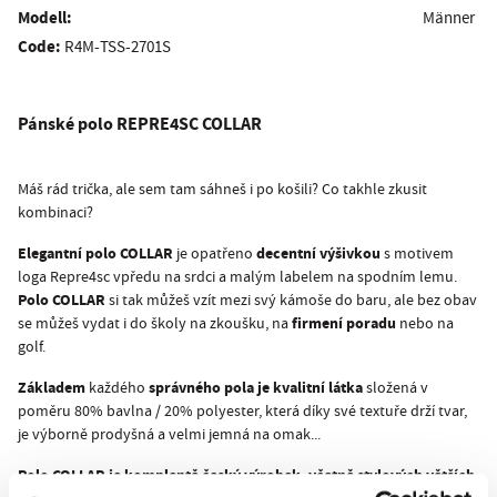
Modell:
Männer
Code:
R4M-TSS-2701S
Pánské polo
REPRE4SC COLLAR
Máš rád trička, ale sem tam sáhneš i po košili? Co takhle zkusit
kombinaci?
Elegantní polo COLLAR
decentní výšivkou
je opatřeno
s motivem
loga Repre4sc vpředu na srdci a malým labelem na spodním lemu.
Polo COLLAR
si tak můžeš vzít mezi svý kámoše do baru, ale bez obav
firmení poradu
se můžeš vydat i do školy na zkoušku, na
nebo na
golf.
Základem
správného pola je kvalitní látka
každého
složená v
poměru 80% bavlna / 20% polyester, která díky své textuře drží tvar,
je výborně prodyšná a velmi jemná na omak...
Polo COLLAR je komplentě český výrobek, včetně stylových větších