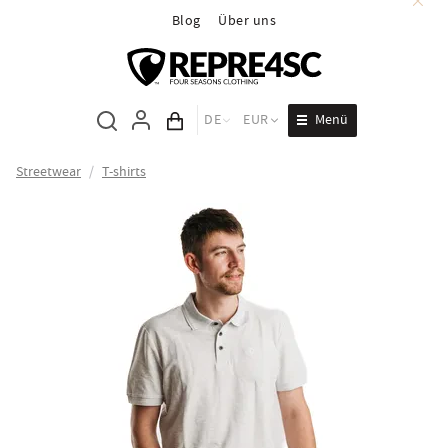
Blog
Über uns
Menü
DE
EUR
Inhalt des Wagens
Streetwear
/
T-shirts