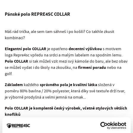
Pánské polo
REPRE4SC COLLAR
Máš rád trička, ale sem tam sáhneš i po košili? Co takhle zkusit
kombinaci?
Elegantní polo COLLAR
decentní výšivkou
je opatřeno
s motivem
loga Repre4sc vpředu na srdci a malým labelem na spodním lemu.
Polo COLLAR
si tak můžeš vzít mezi svý kámoše do baru, ale bez obav
firmení poradu
se můžeš vydat i do školy na zkoušku, na
nebo na
golf.
Základem
správného pola je kvalitní látka
každého
složená v
poměru 80% bavlna / 20% polyester, která díky své textuře drží tvar,
je výborně prodyšná a velmi jemná na omak...
Polo COLLAR je komplentě český výrobek, včetně stylových větších
knoflíků
Zvol pohodlí a styl, zvol polo COLLAR a soustřeď se naplno už jen na
svou práci nebo zábavu :)