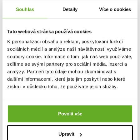
Souhlas
Detaily
Více o cookies
Skvělé fotky pola COLLAR má na svědomí náš dvorní fotograf
Onder
Šustík
.
Tato webová stránka používá cookies
K personalizaci obsahu a reklam, poskytování funkcí
Pohodlí a styl!
sociálních médií a analýze naší návštěvnosti využíváme
soubory cookie. Informace o tom, jak náš web používáte,
sdílíme se svými partnery pro sociální média, inzerci a
analýzy. Partneři tyto údaje mohou zkombinovat s
Dieses Produkt wurde noch nicht bewertet.
dalšími informacemi, které jste jim poskytli nebo které
získali v důsledku toho, že používáte jejich služby.
Um eine Bewertung hinzuzufügen, müssen Sie sich einloggen.
Bewerten Sie das Produkt
Povolit vše
Upravit