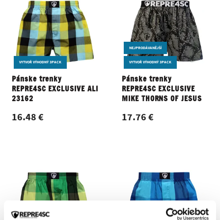
NEJPRODÁVANĚJŠÍ
VYTVOŘ VÝHODNÝ 3PACK
VYTVOŘ VÝHODNÝ 3PACK
Pánske trenky
Pánske trenky
REPRE4SC EXCLUSIVE ALI
REPRE4SC EXCLUSIVE
23162
MIKE THORNS OF JESUS
16.48 €
17.76 €