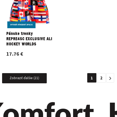
VYTVOŘ VÝHODNÝ 3PACK
Pánske trenky
REPRE4SC EXCLUSIVE ALI
HOCKEY WORLDS
17.76 €
1
2
Zobraziť ďalšie (21)
omfort. Kv