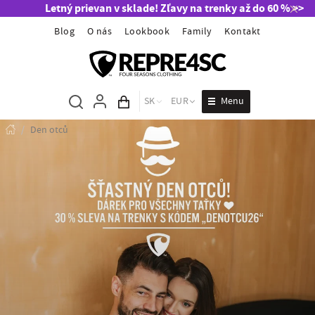
Letný prievan v sklade! Zľavy na trenky až do 60 % >>
Blog
O nás
Lookbook
Family
Kontakt
Menu
SK
EUR
Obsah košíka
/
Den otců