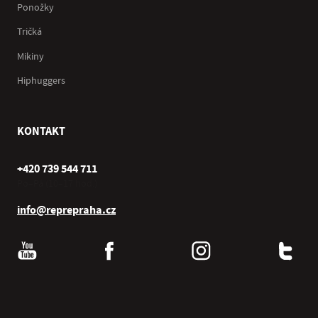
Ponožky
Tričká
Mikiny
Hiphuggers
KONTAKT
+420 739 544 711
Po–Pá (10–17 hod.)
info@reprepraha.cz