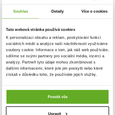
DOPORUČUJEME
VYTVOŘ VÝHODNÝ 3PACK
VYTVOŘ VÝHODNÝ 3PACK
Souhlas
Detaily
Více o cookies
Pánske trenky
Pánske trenky
REPRE4SC EXCLUSIVE ALI
REPRE4SC EXCLUSIVE ALI
23151
23158
Tato webová stránka používá cookies
16.48 €
16.48 €
K personalizaci obsahu a reklam, poskytování funkcí
sociálních médií a analýze naší návštěvnosti využíváme
soubory cookie. Informace o tom, jak náš web používáte,
sdílíme se svými partnery pro sociální média, inzerci a
analýzy. Partneři tyto údaje mohou zkombinovat s
dalšími informacemi, které jste jim poskytli nebo které
získali v důsledku toho, že používáte jejich služby.
NEJPRODÁVANĚJŠÍ
NEJPRODÁVANĚJŠÍ
Povolit vše
VYTVOŘ VÝHODNÝ 3PACK
VYTVOŘ VÝHODNÝ 3PACK
Pánske trenky
Pánske trenky
REPRE4SC EXCLUSIVE
REPRE4SC EXCLUSIVE ALI
Upravit